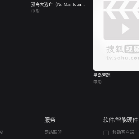
孤岛大逃亡（No Man Is an
Island）
电影
星岛芳踪
电影
服务
软件/智能硬件
权
网站联盟
移动客户端