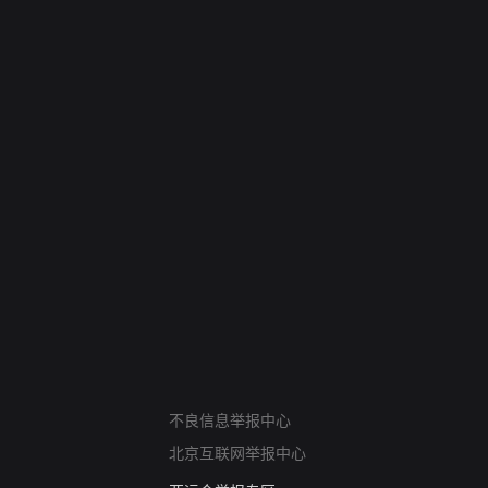
网络暴力有害信息举报
不良信息举报中心
12318 文化市场举报
北京互联网举报中心
算法推荐专项举报