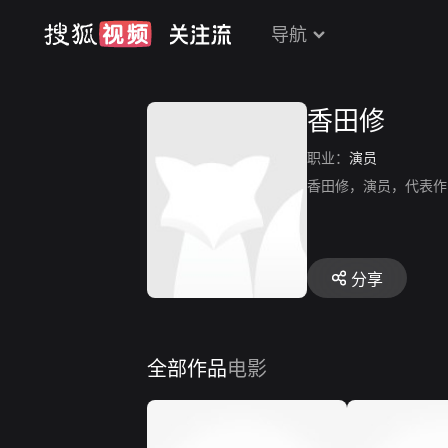
导航
香田修
职业：
演员
香田修，演员，代表作
分享
全部作品
电影