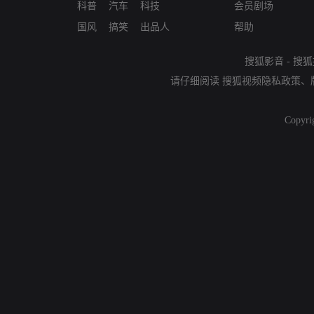
科普
汽车
科技
会员剧场
国风
搞笑
出品人
帮助
搜狐影音
-
搜狐
请仔细阅读
搜狐视频隐私政策
、
Copyri