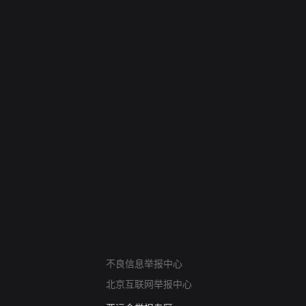
网络暴力有害信息举报
不良信息举报中心
12318 文化市场举报
北京互联网举报中心
算法推荐专项举报