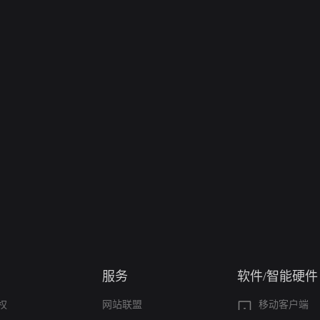
服务
软件/智能硬件
权
网站联盟
移动客户端