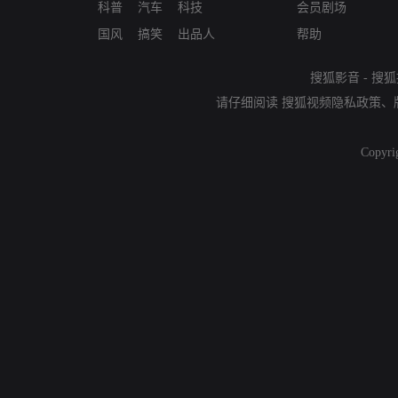
科普
汽车
科技
会员剧场
国风
搞笑
出品人
帮助
搜狐影音
-
搜狐
请仔细阅读
搜狐视频隐私政策
、
Copyri