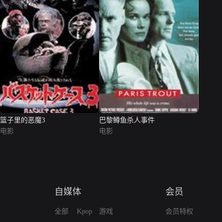
篮子里的恶魔3
巴黎鳟鱼杀人事件
电影
电影
自媒体
会员
全部
Kpop
游戏
会员特权