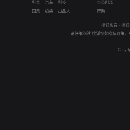
科普
汽车
科技
会员剧场
国风
搞笑
出品人
帮助
搜狐影音
-
搜狐
请仔细阅读
搜狐视频隐私政策
、
Copyri