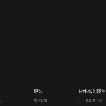
服务
软件/智能硬件
权
网站联盟
移动客户端