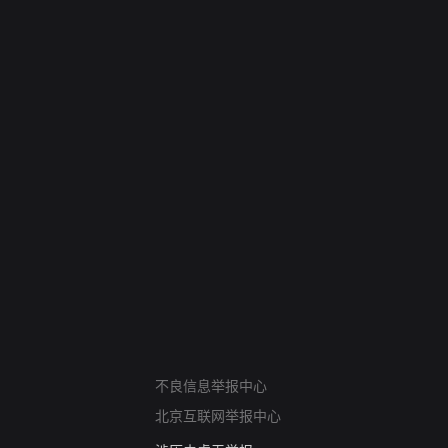
网络暴力有害信息举报
12318 文化市场举报
不良信息举报中心
算法推荐专项举报
北京互联网举报中心
亚运会举报专区