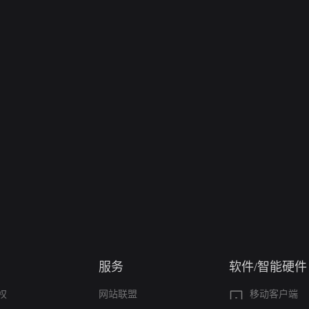
服务
软件/智能硬件
权
网站联盟
移动客户端