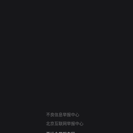
网络暴力有害信息举报
不良信息举报中心
12318 文化市场举报
北京互联网举报中心
算法推荐专项举报