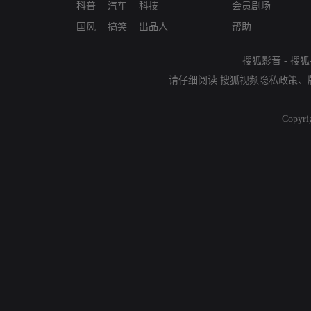
科普
汽车
科技
会员剧场
国风
搞笑
出品人
帮助
搜狐影音
-
搜狐
请仔细阅读
搜狐视频隐私政策
、
Copyri