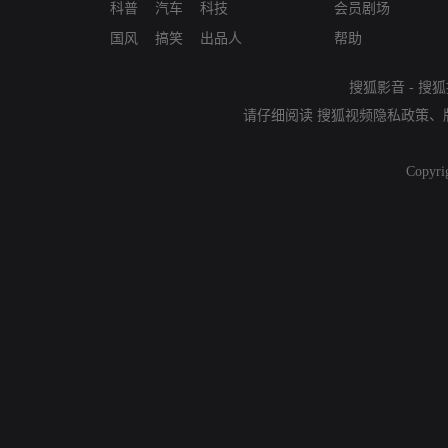
科普
汽车
科技
会员剧场
国风
搞笑
出品人
帮助
搜狐影音
-
搜狐
请仔细阅读
搜狐视频隐私政策
、
Copyri