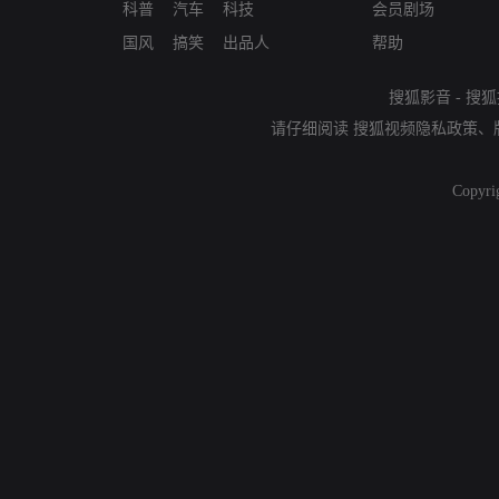
科普
汽车
科技
会员剧场
国风
搞笑
出品人
帮助
搜狐影音
-
搜狐
请仔细阅读
搜狐视频隐私政策
、
Copyri