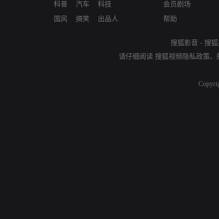
科普
汽车
科技
会员剧场
国风
搞笑
出品人
帮助
搜狐影音
-
搜狐
请仔细阅读
搜狐视频隐私政策
、
Copyri