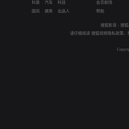
科普
汽车
科技
会员剧场
国风
搞笑
出品人
帮助
搜狐影音
-
搜狐
请仔细阅读
搜狐视频隐私政策
、
Copyri