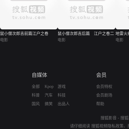
鼠小僧次郎吉前篇江户之卷
鼠小僧次郎吉后篇 江户之卷二
地雷火
电影
电影
电影
自媒体
会员
全部
Kpop
游戏
会员特权
科普
汽车
科技
会员剧场
国风
搞笑
出品人
帮助
搜狐影音
-
搜狐
请仔细阅读
搜狐视频隐私政策
、