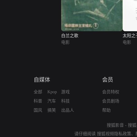
白兰之歌
太阳之
电影
电影
自媒体
会员
全部
Kpop
游戏
会员特权
科普
汽车
科技
会员剧场
国风
搞笑
出品人
帮助
搜狐影音
-
搜狐
请仔细阅读
搜狐视频隐私政策
、