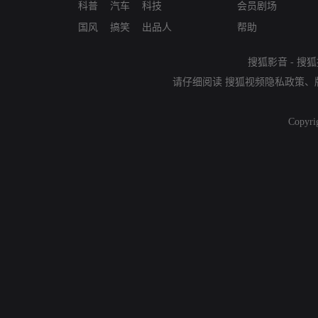
科普
汽车
科技
会员剧场
国风
搞笑
出品人
帮助
搜狐影音
-
搜狐
请仔细阅读
搜狐视频隐私政策
、
Copyri