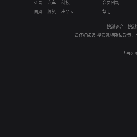
科普
汽车
科技
会员剧场
国风
搞笑
出品人
帮助
搜狐影音
-
搜狐
请仔细阅读
搜狐视频隐私政策
、
Copyri