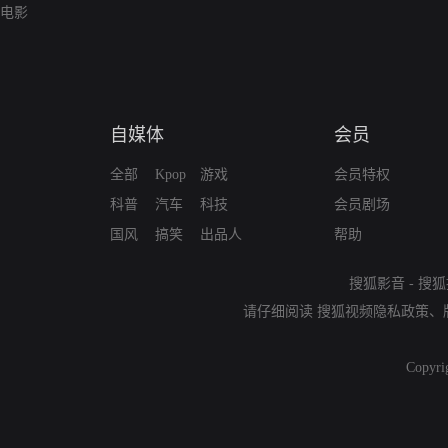
电影
自媒体
会员
全部
Kpop
游戏
会员特权
科普
汽车
科技
会员剧场
国风
搞笑
出品人
帮助
搜狐影音
-
搜狐
请仔细阅读
搜狐视频隐私政策
、
Copyri