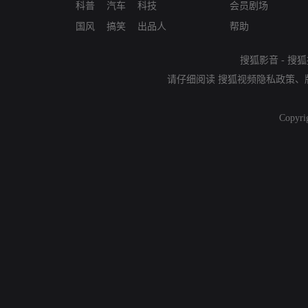
科普
汽车
科技
会员剧场
国风
搞笑
出品人
帮助
搜狐影音
-
搜狐
请仔细阅读
搜狐视频隐私政策
、
Copyri