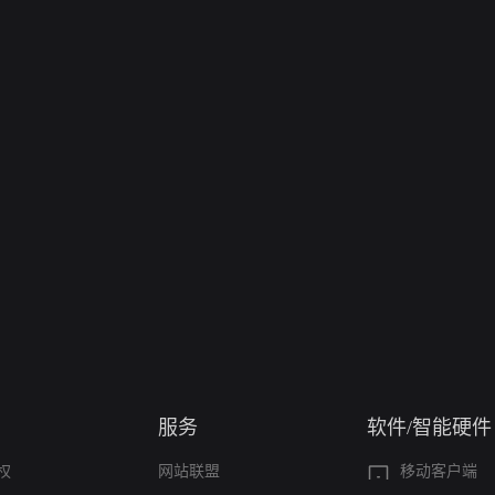
服务
软件/智能硬件
权
网站联盟
移动客户端