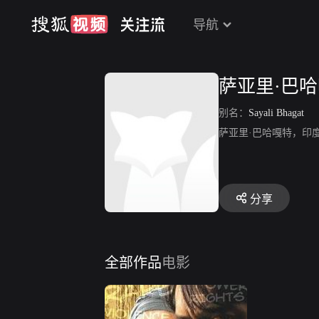
导航
萨亚里·巴
别名：
Sayali Bhagat
萨亚里·巴哈嘎特，印
分享
全部作品
电影