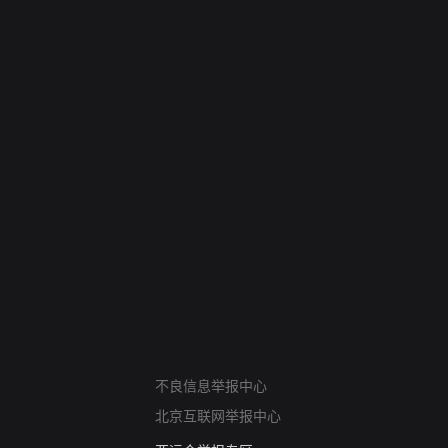
网络暴力有害信息举报
不良信息举报中心
12318 文化市场举报
北京互联网举报中心
算法推荐专项举报