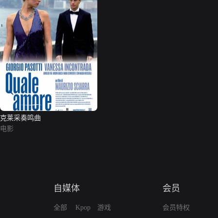
克莱采奏鸣曲
电影
自媒体
会员
全部
Kpop
游戏
会员特权