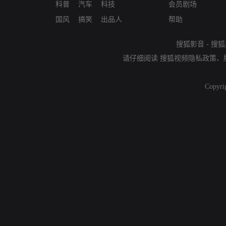
科普
汽车
科技
会员剧场
国风
搞笑
出品人
帮助
搜狐影音
-
搜狐
请仔细阅读
搜狐视频隐私政策
、
Copyri