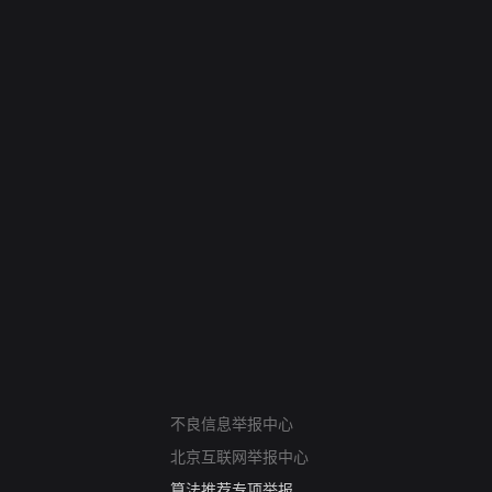
网络暴力有害信息举报
不良信息举报中心
12318 文化市场举报
北京互联网举报中心
算法推荐专项举报