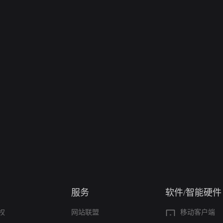
服务
软件/智能硬件
权
网站联盟
移动客户端