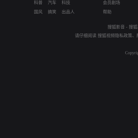
科普
汽车
科技
会员剧场
国风
搞笑
出品人
帮助
搜狐影音
-
搜狐
请仔细阅读
搜狐视频隐私政策
、
Copyri