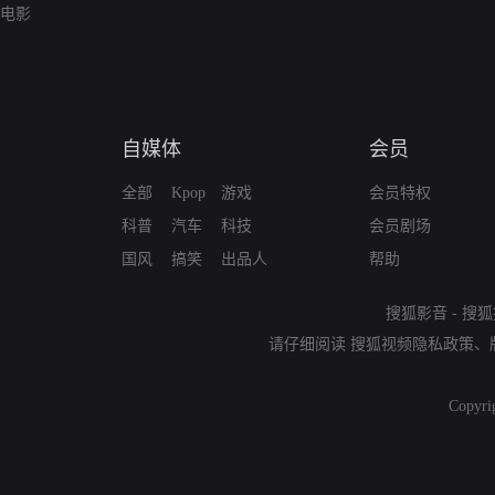
电影
自媒体
会员
全部
Kpop
游戏
会员特权
科普
汽车
科技
会员剧场
国风
搞笑
出品人
帮助
搜狐影音
-
搜狐
请仔细阅读
搜狐视频隐私政策
、
Copyri