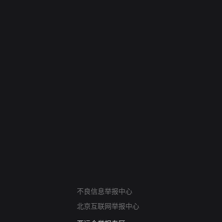
网络暴力有害信息举报
不良信息举报中心
12318 文化市场举报
北京互联网举报中心
算法推荐专项举报