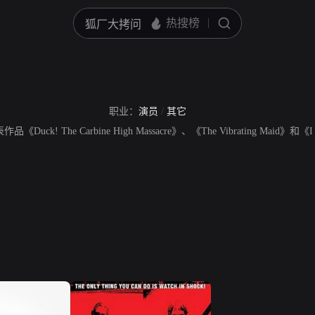
职业：
演员
/
其它
品《Duck! The Carbine High Massacre》、《The Vibrating Maid》和《I Wa