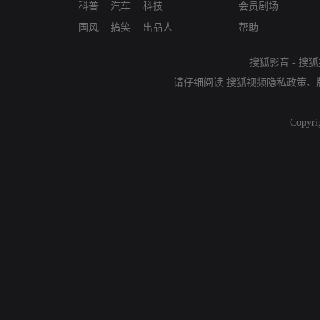
科普
汽车
科技
会员剧场
国风
搞笑
出品人
帮助
搜狐影音
-
搜狐
请仔细阅读
搜狐视频隐私政策
、
Copyri