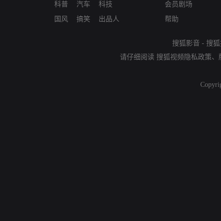
科普
汽车
科技
会员剧场
国风
搞笑
出品人
帮助
搜狐影音
-
搜狐
请仔细阅读
搜狐视频隐私政策
、
Copyri