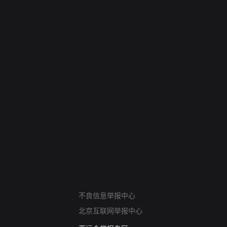
网络暴力有害信息举报
不良信息举报中心
12318 文化市场举报
北京互联网举报中心
算法推荐专项举报