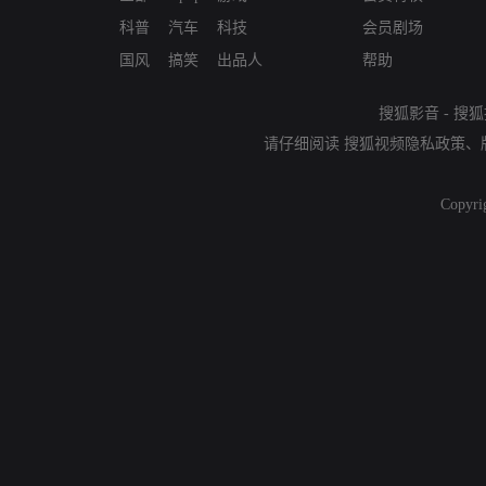
科普
汽车
科技
会员剧场
国风
搞笑
出品人
帮助
搜狐影音
-
搜狐
请仔细阅读
搜狐视频隐私政策
、
Copyri