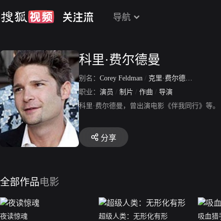
导航
科里·费尔德曼
别名：
Corey Feldman
/
克里·费尔德曼
/
Corey S
职业：
演员
/
制片
/
作曲
/
导演
科里·费尔德曼，曾出演电影《伴我同行》等。
分享
全部作品
电影
夜读惊魂
超级人类：无形化有形
吸血猎