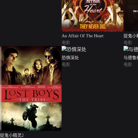
An Affair Of The Heart
捉鬼小
电影
电影
恐惧深处
与德鲁
电影
电影
捉鬼小精灵2