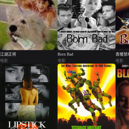
江湖正将
Born Bad
青楼禁
电影
电影
电影