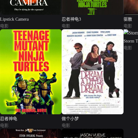
Lipstick Camera
忍者神龟3
驱散
电影
电影
电影
Storm T
电影
忍者神龟
做个小梦
电影
电影