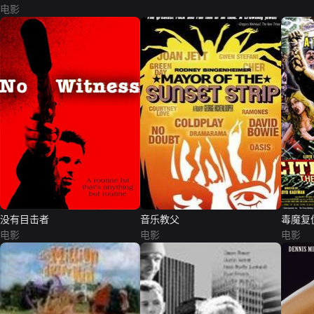
电影
没有目击者
音乐教父
毒魔复
电影
电影
电影