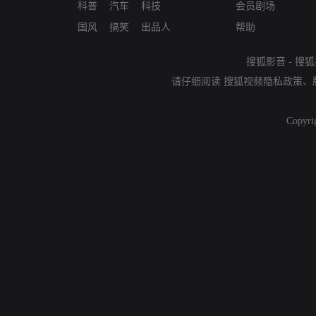
科普
汽车
科技
会员剧场
国风
搞笑
出品人
帮助
搜狐影音
-
搜狐
请仔细阅读
搜狐视频隐私政策
、
Copyri