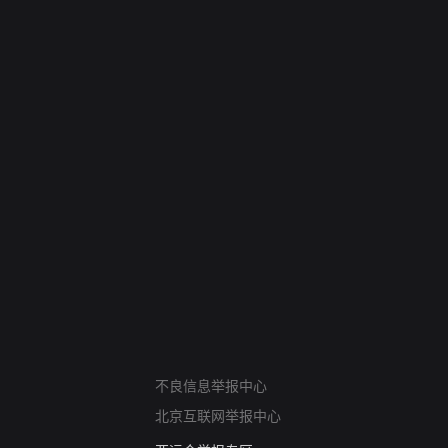
网络暴力有害信息举报
不良信息举报中心
12318 文化市场举报
北京互联网举报中心
算法推荐专项举报