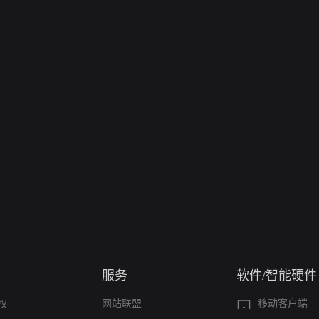
服务
软件/智能硬件
权
网站联盟
移动客户端