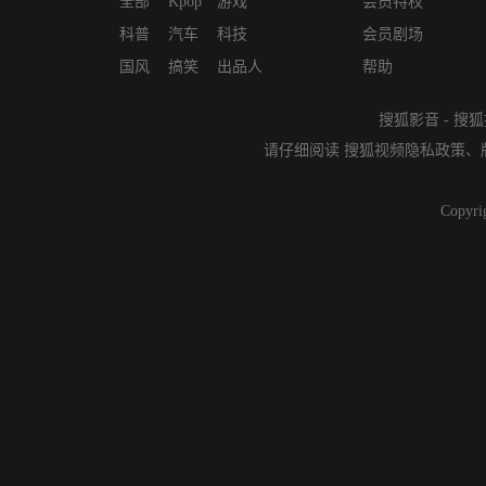
全部
Kpop
游戏
会员特权
科普
汽车
科技
会员剧场
国风
搞笑
出品人
帮助
搜狐影音
-
搜狐
请仔细阅读
搜狐视频隐私政策
、
Copyri