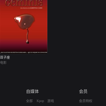
双子座
电影
自媒体
会员
全部
Kpop
游戏
会员特权