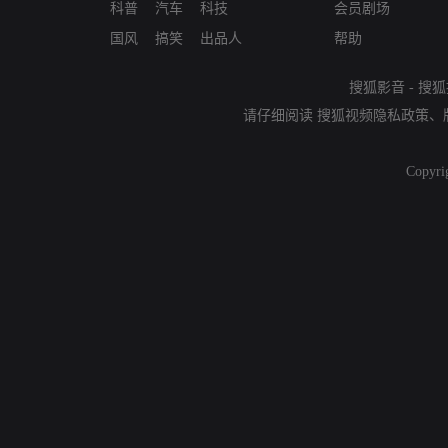
科普
汽车
科技
会员剧场
国风
搞笑
出品人
帮助
搜狐影音
-
搜狐
请仔细阅读
搜狐视频隐私政策
、
Copyri