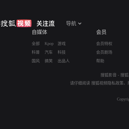
导航
自媒体
会员
全部
Kpop
游戏
会员特权
科普
汽车
科技
会员剧场
国风
搞笑
出品人
帮助
搜狐影音
-
搜狐
请仔细阅读
搜狐视频隐私政策
、
Copyri