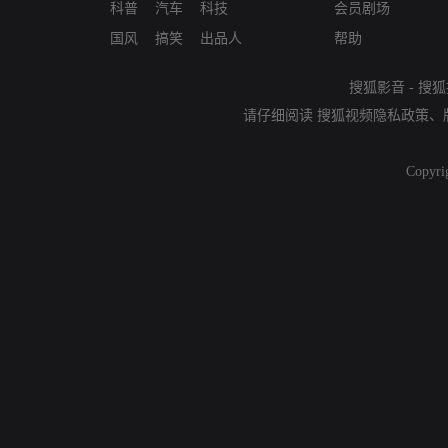
科普
汽车
科技
会员剧场
国风
搞笑
出品人
帮助
搜狐影音
-
搜狐
请仔细阅读
搜狐视频隐私政策
、
Copyri