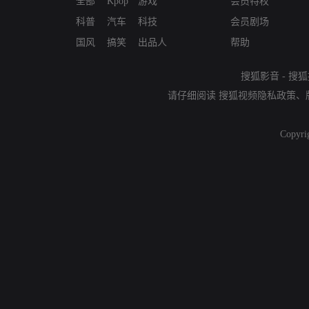
全部
Kpop
游戏
会员特权
科普
汽车
科技
会员剧场
国风
搞笑
出品人
帮助
搜狐影音
-
搜狐
请仔细阅读
搜狐视频隐私政策
、
Copyri