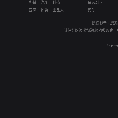
科普
汽车
科技
会员剧场
国风
搞笑
出品人
帮助
搜狐影音
-
搜狐
请仔细阅读
搜狐视频隐私政策
、
Copyri