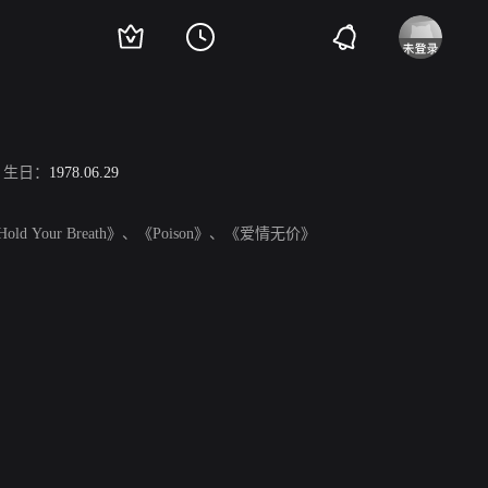
 Scherzinger
生日：
1978.06.29
Your Breath》、《Poison》、《爱情无价》