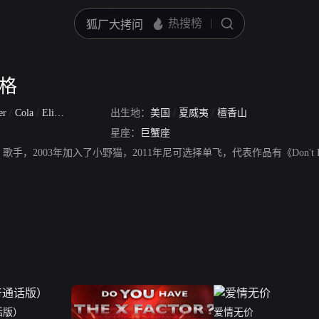
金格
ger
/
Cola
/
Elikolani
/
The Lead Pussycat
出生地：
美国
/
Nicole Elikolani Valiente Prescovia
/
夏威夷
/
檀香山
星座：
巨蟹座
，2003年加入了小野猫，2011年尼可选择单飞，代表作品有《Don't Hold 
话版）
爱情无价