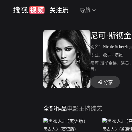
导航
尼可·斯彻
别名：
Nicole Scherzin
职业：
歌手
/
演员
尼可·斯彻金格，演员、歌手
等。
分享
全部作品
电影
主持综艺
黑衣人3（英语版）
黑衣人3（普通