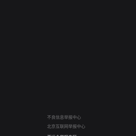
网络暴力有害信息举报
不良信息举报中心
12318 文化市场举报
北京互联网举报中心
算法推荐专项举报