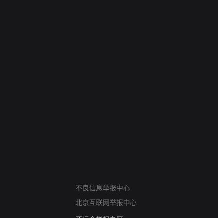
网络暴力有害信息举报
不良信息举报中心
12318 文化市场举报
北京互联网举报中心
算法推荐专项举报