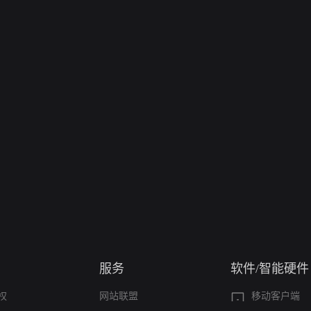
服务
软件/智能硬件
权
网站联盟
移动客户端