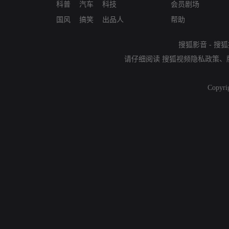
科普
汽车
科技
会员剧场
国风
搞笑
出品人
帮助
搜狐影音
-
搜狐
请仔细阅读
搜狐视频隐私政策
、
Copyri