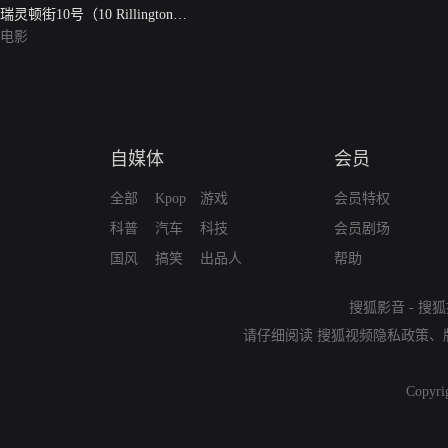
瑞灵顿街10号（10 Rillington
Place）
电影
自媒体
会员
全部
Kpop
游戏
会员特权
科普
汽车
科技
会员剧场
国风
搞笑
出品人
帮助
搜狐影音
-
搜狐
请仔细阅读
搜狐视频隐私政策
、
Copyri