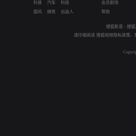
科普
汽车
科技
会员剧场
国风
搞笑
出品人
帮助
搜狐影音
-
搜狐
请仔细阅读
搜狐视频隐私政策
、
Copyri