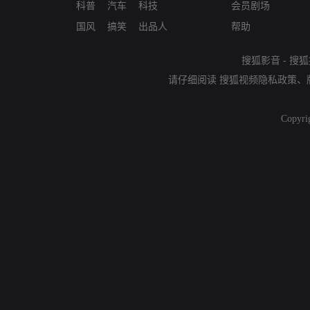
科普
汽车
科技
会员剧场
国风
搞笑
出品人
帮助
搜狐影音
-
搜狐
请仔细阅读
搜狐视频隐私政策
、
Copyri