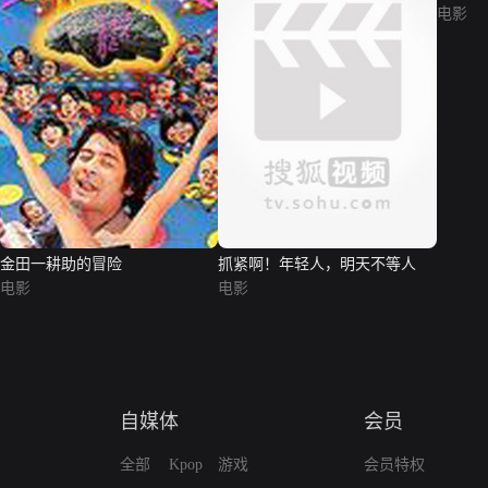
电影
金田一耕助的冒险
抓紧啊！年轻人，明天不等人
电影
电影
自媒体
会员
全部
Kpop
游戏
会员特权