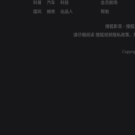
科普
汽车
科技
会员剧场
国风
搞笑
出品人
帮助
搜狐影音
-
搜狐
请仔细阅读
搜狐视频隐私政策
、
Copyri