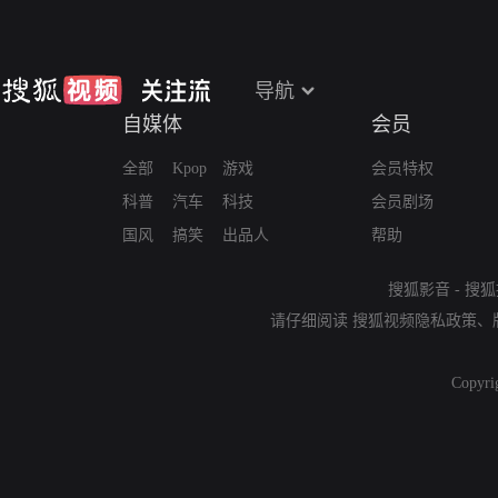
导航
自媒体
会员
全部
Kpop
游戏
会员特权
科普
汽车
科技
会员剧场
国风
搞笑
出品人
帮助
搜狐影音
-
搜狐
请仔细阅读
搜狐视频隐私政策
、
Copyri