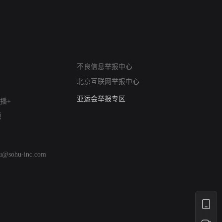
网络暴力有害信息举报
不良信息举报中心
12318 文化市场举报
北京互联网举报中心
算法推荐专项举报
亚运会举报专区
播+
涉历史虚无举报
版
网络谣言信息专项
涉政举报入口
涉未成年人举报
hu@sohu-inc.com
清朗自媒体乱象举报
涉民族宗教有害信息举报
清朗·生活服务类内容举报
清朗春节网络环境整治
涉企举报专区