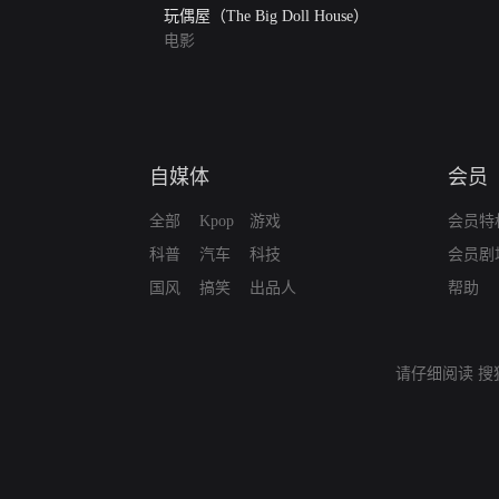
玩偶屋（The Big Doll House）
电影
自媒体
会员
全部
Kpop
游戏
会员特
科普
汽车
科技
会员剧
国风
搞笑
出品人
帮助
请仔细阅读
搜