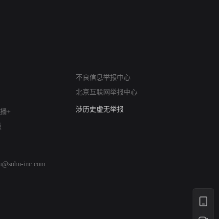
网络暴力有害信息举报
12318 文化市场举报
不良信息举报中心
算法推荐专项举报
北京互联网举报中心
亚运会举报专区
涉历史虚无举报
播+
网络谣言信息专项
版
涉政举报入口
涉未成年人举报
清朗自媒体乱象举报
hu@sohu-inc.com
涉民族宗教有害信息举报
清朗·生活服务类内容举报
清朗春节网络环境整治
涉企举报专区