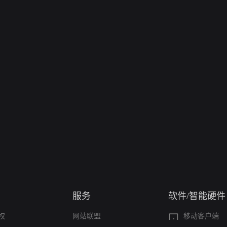
服务
软件/智能硬件
权
网站联盟
移动客户端