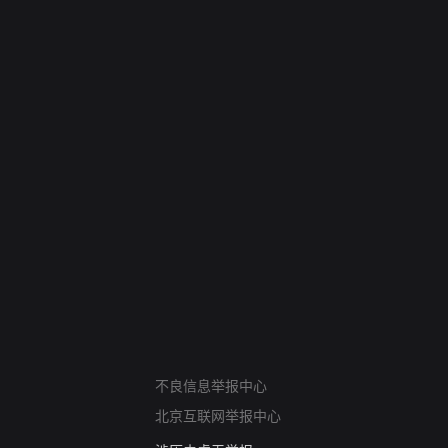
网络暴力有害信息举报
12318 文化市场举报
不良信息举报中心
算法推荐专项举报
亚运会举报专区
北京互联网举报中心
涉历史虚无举报