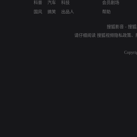
科普
汽车
科技
会员剧场
国风
搞笑
出品人
帮助
搜狐影音
-
搜狐
请仔细阅读
搜狐视频隐私政策
、
Copyri