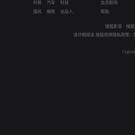
科普
汽车
科技
会员剧场
国风
搞笑
出品人
帮助
搜狐影音
-
搜狐
请仔细阅读
搜狐视频隐私政策
、
Copyri